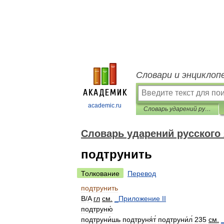
Словари и энциклоп
academic.ru
Словарь ударений русского языка
Словарь ударений русского
подтрунить
Толкование
Перевод
подтрунить
B
/
A
гл
см
.
_
Приложение
II
подтруню́
подтруни́шь
подтруня́т́
подтруни́л́
235
см
.