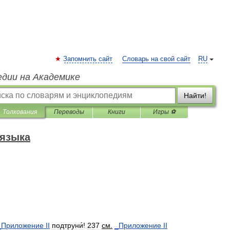
Запомнить сайт
Словарь на свой сайт
RU
едии на Академике
Найти!
Толкования
Переводы
Книги
Игры ⚽
 языка
_
Приложение
II
подтруни́
!
237
см
.
_
Приложение
II