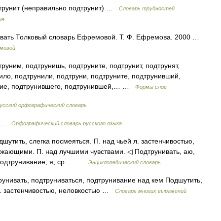
дтрунит (неправильно подтрунит) …
Словарь трудностей
ке
ивать Толковый словарь Ефремовой. Т. Ф. Ефремова. 2000 …
емовой
руним, подтрунишь, подтруните, подтрунит, подтрунят,
ило, подтрунили, подтруни, подтруните, подтрунивший,
шие, подтрунившего, подтрунившей,… …
Формы слов
усский орфографический словарь
/т …
Орфографический словарь русского языка
дшутить, слегка посмеяться. П. над чьей л. застенчивостью,
ужающими. П. над лучшими чувствами. ◁ Подтрунивать, аю,
. Подтрунивание, я; ср.… …
Энциклопедический словарь
трунивать, подтруниваться, подтрунивание над кем Подшутить,
 л. застенчивостью, неловкостью …
Словарь многих выражений