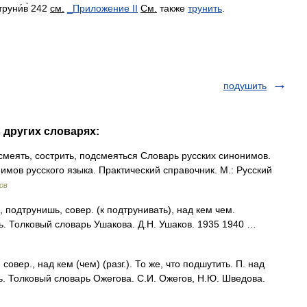
руни́в́
242
см
.
_
Приложение
II
См
.
также
трунить
.
подушить
 других словарях:
меять, сострить, подсмеяться Словарь русских синонимов.
имов русского языка. Практический справочник. М.: Русский
ов
одтрунишь, совер. (к подтрунивать), над кем чем.
ь. Толковый словарь Ушакова. Д.Н. Ушаков. 1935 1940 …
ер., над кем (чем) (разг.). То же, что подшутить. П. над
шь. Толковый словарь Ожегова. С.И. Ожегов, Н.Ю. Шведова.