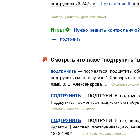
подтруни́вший
242
см
.
_
Приложение
II
подт
Словарь
ударений
русского
языка
.
Игры ⚽
Нужно решить контрольную?
подточить
Смотреть что такое "подтрунить" в
подтрунить
— посмеяться, подшутить, обс
подтрунить см. подшутить 1 Словарь синон
язык. З. Е. Александрова …
Словарь синоним
ПОДТРУНИТЬ
— ПОДТРУНИТЬ, подтруню, п
Подшутить, посмеяться над кем чем нибуд
Толковый словарь Ушакова
ПОДТРУНИТЬ
— ПОДТРУНИТЬ, ню, нишь; сов
чудаком. | несовер. подтрунивать, аю, ае
1949 1992 …
Толковый словарь Ожегова