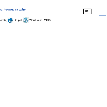
ка
,
Реклама на сайте
18+
omla,
Drupal,
WordPress, MODx.