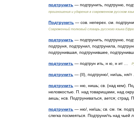
подтрунить
— подтрунить, подтруню, по
произношения и ударения в современном русском язы
Подтрунить
— сов. неперех. см. подтрун
Современный толковый словарь русского языка Ефр
подтрунить
— подтрунить, подтруню, подт
подтруня, подтрунил, подтрунила, подтрун
подтрунившая, подтрунившее, подтрунив
подтрунить
— подтрун ить, н ю, н ит …
Р
подтрунить
— (II), подтруню/, ни/шь, ня
подтрунить
— ню, нишь; св. (над кем). По
неловкостью. П. над товарищами, над окр
аешь; нсв. Подтруниваться, ается; страд
подтрунить
— ню/, ни/шь; св. см. тж. под
слегка посмеяться. Подтруни/ть над чьей